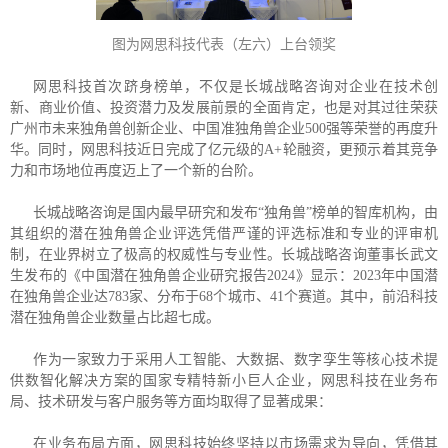
图为网思科技代表（左六）上台领奖
网思科技首次跻身榜单，不仅是长城战略咨询对企业在技术创
新、商业价值、投资潜力及发展前景的全面肯定，也是对其过往荣获
广州市未来独角兽创新企业、中国准独角兽企业500强等荣誉的再度升
华。同时，网思科技近日完成了亿元级的A+轮融资，更预示着其竞争
力和市场地位再度迈上了一个新的台阶。
长城战略咨询是国内最早研究和发布“独角兽”榜单的智库机构，由
其组织的潜在独角兽企业评选凭借严谨的评选标准和专业的评审机
制，在业界树立了极高的权威性与专业性。长城战略咨询董事长武文
生发布的《中国潜在独角兽企业研究报告2024》显示：2023年中国潜
在独角兽企业达783家、分布于68个城市、41个赛道。其中，前沿科技
潜在独角兽企业数量占比超七成。
作为一家致力于采用人工智能、大数据、数字孪生等核心技术提
供数智化解决方案的国家专精特新小巨人企业，网思科技在业务布
局、技术研发与客户服务等方面均取得了显著成果：
在业务布局方面，网思科技始终坚持以市场需求为导向，凭借其