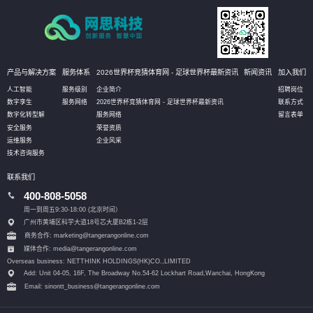
产品与解决方案
服务体系
2026世界杯竞猜体育网 - 足球世界杯最新资讯
新闻资讯
加入我们
人工智能
服务级别
企业简介
招聘岗位
数字孪生
服务网络
2026世界杯竞猜体育网 - 足球世界杯最新资讯
联系方式
数字化转型解
服务网络
留言表单
安全服务
荣誉资质
运维服务
企业风采
技术咨询服务
联系我们
400-808-5058
周一到周五9:30-18:00 (北京时间）
广州市黄埔区科学大道18号芯大厦B2栋1-2层
商务合作: marketing@tangerangonline.com
媒体合作: media@tangerangonline.com
Overseas business: NETTHINK HOLDINGS(HK)CO.,LIMITED
Add: Unit 04-05, 16F, The Broadway No.54-62 Lockhart Road,
Wanchai, HongKong
Email: sinontt_business@tangerangonline.com