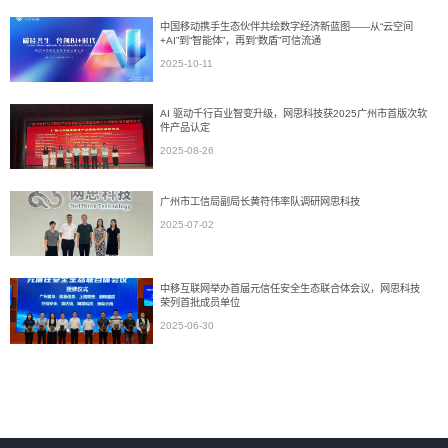
中国移动携手生态伙伴共绘数字经济新蓝图——从“云空间
+AI”到“智能体”，再到“数盾”可信流通
2025-10-11
AI 驱动千行百业智变升级，网思科技获2025广州市首版次软
件产品认定
2025-08-26
广州市工信局副局长黄符伟率队调研网思科技
2025-07-02
中移互联网举办首届元信任安全生态联合体会议，网思科技
荣列首批成员单位
2025-06-30