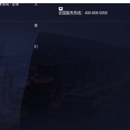
体育网 - 足球
入
全国服务热线：400-808-5058
我
们