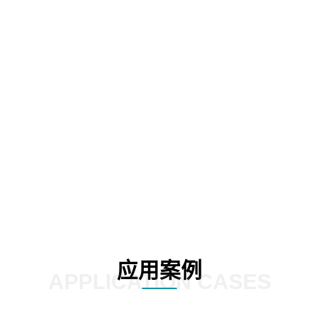
考依据
支撑专业度
物，精品课程
员工学法守法
与度，
2
03
应用案例
APPLICATION CASES