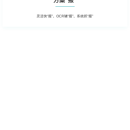
方案“报”
灵活快“报”、OCR辅“报”、系统抓“报”
宣传，APP、微信、
强化作业流程分析，落实责任主体，
撑，普法讲座，普法刊
促使法务管理规范、标准、流程的有