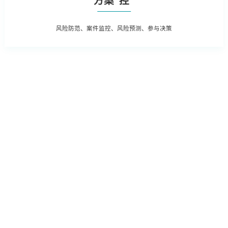
方案“控”
风险防范、案件监控、风险预测、参与决策
根据全生命周期管理特点，对案件管
在支持法务基础数
理、争议诉讼、知识产权等核心业务
确、及时记录的基础