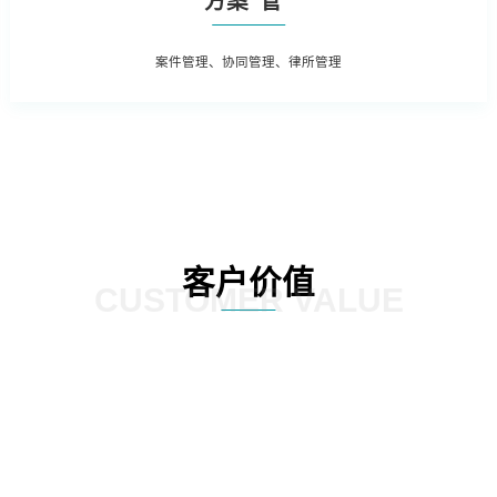
方案“管”
案件管理、协同管理、律所管理
客户价值
CUSTOMER VALUE
据和法务数据精
加强律师所管理，增加引入、考核评
加强全方位普法
上，为企业经营
价、监督执行等相关流程，提高法律
PC端同步支