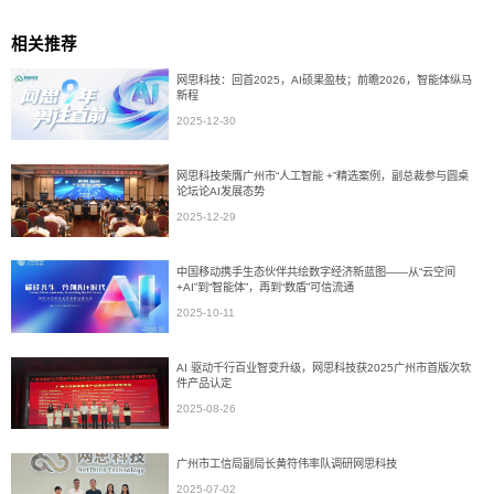
相关推荐
网思科技：回首2025，AI硕果盈枝；前瞻2026，智能体纵马
新程
2025-12-30
网思科技荣膺广州市“人工智能 +”精选案例，副总裁参与圆桌
论坛论AI发展态势
2025-12-29
中国移动携手生态伙伴共绘数字经济新蓝图——从“云空间
+AI”到“智能体”，再到“数盾”可信流通
2025-10-11
AI 驱动千行百业智变升级，网思科技获2025广州市首版次软
件产品认定
2025-08-26
广州市工信局副局长黄符伟率队调研网思科技
2025-07-02